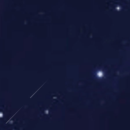
在赛场上，黄娜展现出了非凡的实力，不仅精准投掷，还积
极协助队友，为整个团队贡献力量。然而，在某场关键比赛
中，由于失
885566威尼斯平台
误导致球队未能进入决赛，
这让黄娜倍感沮丧。一瞬间，她体会到了竞技体育的不易，
以及面对失败时需要承受怎样巨大的心理压力。