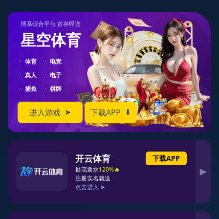
成效展示
首页
成效展示