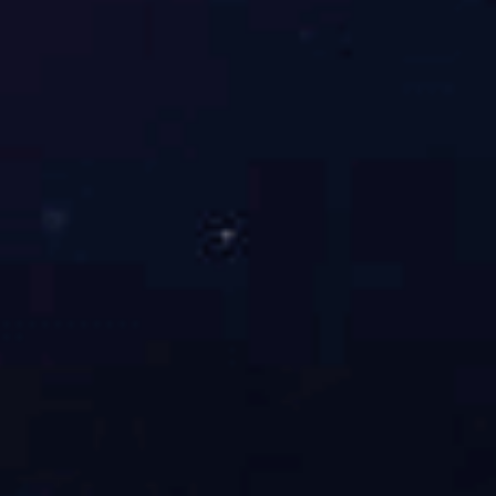
知道
885566威尼斯
成效展示
动态速递
服务宗旨
联系
885566威尼斯官网
准备好开始吧，它既快速
又简单。
预约咨询