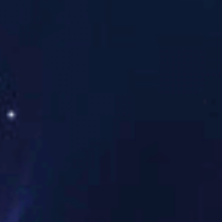
并参与各类培训课程。这些学习不仅让她掌握了基本技能，
也让她领悟到团队合作的重要性。在这个过程中，她结识了
一群志同道合的小伙伴，他们一起分享心得，相互激励，共
同进步。
从初识到热爱，黄娜在这一过程中感受到了飞盘带来的乐趣
和挑战。飞盘不仅仅是一项体育运动，更是培养毅力和团队
精神的平台。这段快乐而充实的时光，为日后的奋斗奠定了
坚实基础，也让她意识到追求梦想的重要性。
2、刻苦训练：坚持与付出
踏入飞盘世界后，黄娜深知要想取得好成绩必须付出额外的
努力。因此，在每周固定的训练时间之外，她还自行制定了
一套严格的训练计划。不论是夏日炎炎还是寒风凛冽，她总
是在操场上挥洒汗水，一遍又一遍地练习投掷和接球技巧。
这种不屈不挠的精神，让周围的人对她刮目相看。
每当遇到困难时，黄娜从未选择放弃，而是通过不断调整自